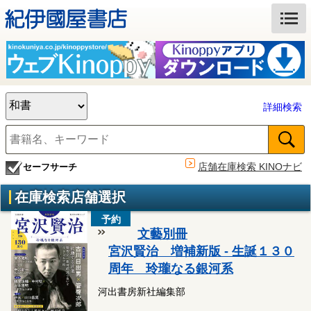
詳細検索
店舗在庫検索 KINOナビ
セーフサーチ
在庫検索店舗選択
予約
文藝別冊
宮沢賢治 増補新版 - 生誕１３０
周年 玲瓏なる銀河系
河出書房新社編集部