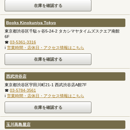
Books Kinokuniya Tokyo
東京都渋谷区千駄ヶ谷5-24-2 タカシマヤタイムズスクエア南館
6F
☎
03-5361-3316
ℹ
営業時間・店休日・アクセス情報はこちら
西武渋谷店
東京都渋谷区宇田川町21-1 西武渋谷店A館7F
☎
03-5784-3561
ℹ
営業時間・店休日・アクセス情報はこちら
玉川高島屋店