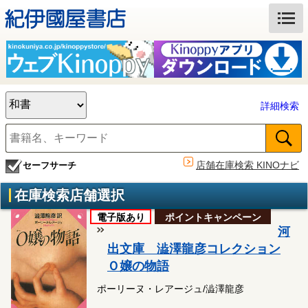
詳細検索
店舗在庫検索 KINOナビ
セーフサーチ
在庫検索店舗選択
電子版あり
ポイントキャンペーン
河
出文庫 澁澤龍彦コレクション
Ｏ嬢の物語
ポーリーヌ・レアージュ/澁澤龍彦