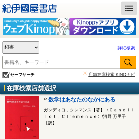
詳細検索
店舗在庫検索 KINOナビ
セーフサーチ
在庫検索店舗選択
数学はあなたのなかにある
ガンディヨ，クレマンス【著】〈Ｇａｎｄｉｌ
ｌｏｔ，Ｃｌ´ｅｍｅｎｃｅ〉/河野 万里子
【訳】