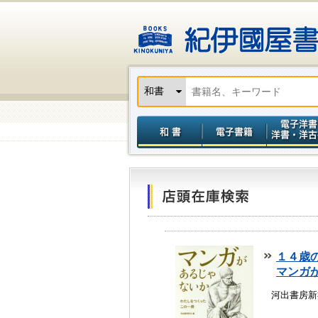
１４歳
マンガ
河出書房新