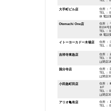
TEL ： 
住所 ： 
大手町ビル店
TEL ： 
休 電話受付
住所 ： 
Otemachi One店
B104号
TEL ： 
休 電話受付
住所 ： 
イトーヨーカドー木場店
TEL ： 
住所 ：
吉祥寺東急店
TEL ： 
は閉店1
住所 ： 
国分寺店
TEL ： 
は閉店3
住所 ：
小田急町田店
８F
TEL ： 
は閉店3
住所 ： 
アリオ亀有店
TEL ： 