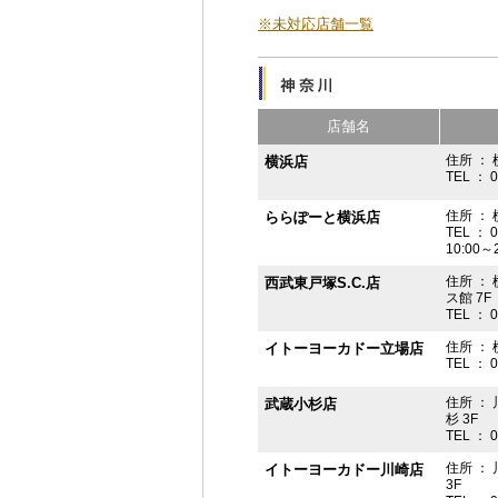
※未対応店舗一覧
店舗名
住所 ： 
横浜店
TEL ： 
住所 ：
ららぽーと横浜店
TEL ： 
10:00
住所 ： 
西武東戸塚S.C.店
ス館 7F
TEL ： 
住所 ：
イトーヨーカドー立場店
TEL ： 
住所 ：
武蔵小杉店
杉 3F
TEL ： 
住所 ：
イトーヨーカドー川崎店
3F