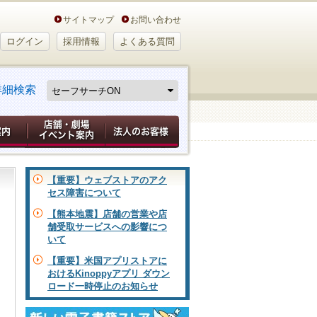
サイトマップ
お問い合わせ
ログイン
採用情報
よくある質問
詳細検索
【重要】ウェブストアのアク
セス障害について
【熊本地震】店舗の営業や店
舗受取サービスへの影響につ
いて
【重要】米国アプリストアに
おけるKinoppyアプリ ダウン
ロード一時停止のお知らせ