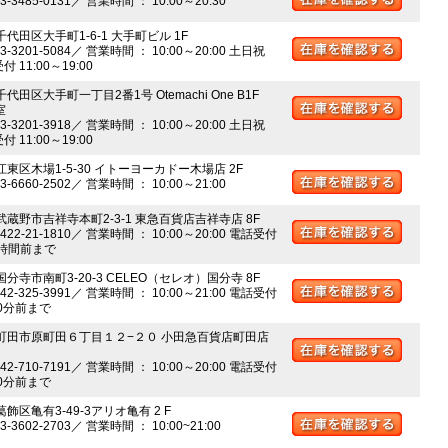
03-3485-0131／ 営業時間 ： 10:00～20:30
千代田区大手町1-6-1 大手町ビル 1F
03-3201-5084／ 営業時間 ： 10:00～20:00 土日祝
 11:00～19:00
千代田区大手町一丁目2番1号 Otemachi One B1F
室
03-3201-3918／ 営業時間 ： 10:00～20:00 土日祝
 11:00～19:00
江東区木場1-5-30 イトーヨーカドー木場店 2F
03-6660-2502／ 営業時間 ： 10:00～21:00
 武蔵野市吉祥寺本町2-3-1 東急百貨店吉祥寺店 8F
0422-21-1810／ 営業時間 ： 10:00～20:00 電話受付
時間前まで
国分寺市南町3-20-3 CELEO（セレオ）国分寺 8F
042-325-3991／ 営業時間 ： 10:00～21:00 電話受付
0分前まで
 町田市原町田６丁目１２−２０ 小田急百貨店町田店
042-710-7191／ 営業時間 ： 10:00～20:00 電話受付
0分前まで
葛飾区亀有3-49-3アリオ亀有 2 F
03-3602-2703／ 営業時間 ： 10:00~21:00