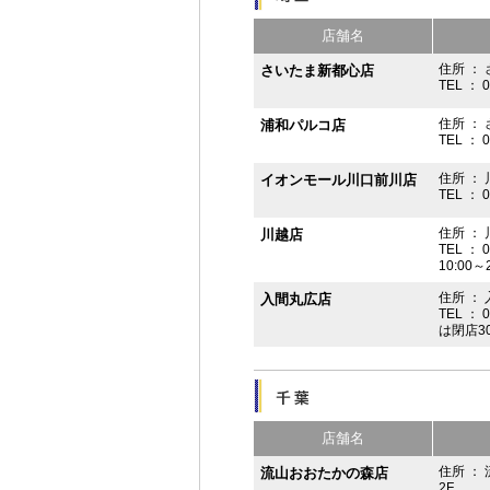
店舗名
住所 ： 
さいたま新都心店
TEL ： 
住所 ：
浦和パルコ店
TEL ： 
住所 ： 
イオンモール川口前川店
TEL ： 
住所 ： 
川越店
TEL ： 
10:00～
住所 ： 
入間丸広店
TEL ： 
は閉店3
店舗名
住所 ：
流山おおたかの森店
2F