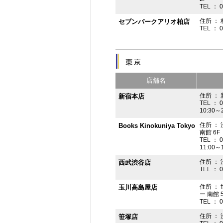
TEL ： 
住所 ： 
セブンパークアリオ柏店
TEL ： 
店舗名
住所 ： 
新宿本店
TEL ： 
10:30～
住所 ：
Books Kinokuniya Tokyo
南館 6F
TEL ： 
11:00～
住所 ：
西武渋谷店
TEL ： 
住所 ：
玉川高島屋店
ー 南館 
TEL ： 
住所 ： 
笹塚店