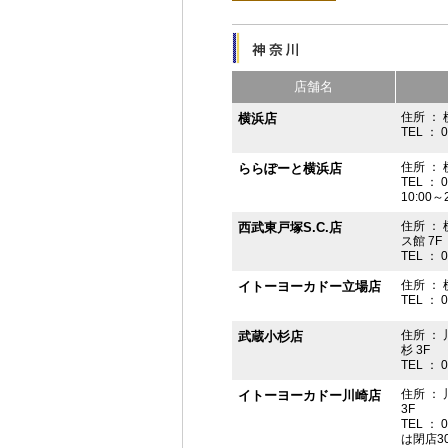
店舗名
住所 ： 
横浜店
TEL ： 
住所 ：
ららぽーと横浜店
TEL ： 
10:00
住所 ： 
西武東戸塚S.C.店
ス館 7F
TEL ： 
住所 ：
イトーヨーカドー立場店
TEL ： 
住所 ：
武蔵小杉店
杉 3F
TEL ： 
住所 ：
イトーヨーカドー川崎店
3F
TEL ： 
は閉店3