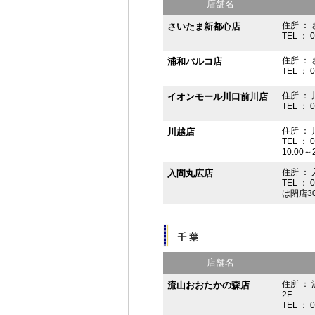
店舗名
住所 ： 
さいたま新都心店
TEL ： 
住所 ：
浦和パルコ店
TEL ： 
住所 ： 
イオンモール川口前川店
TEL ： 
住所 ： 
川越店
TEL ： 
10:00～
住所 ： 
入間丸広店
TEL ： 
は閉店3
店舗名
住所 ：
流山おおたかの森店
2F
TEL ： 