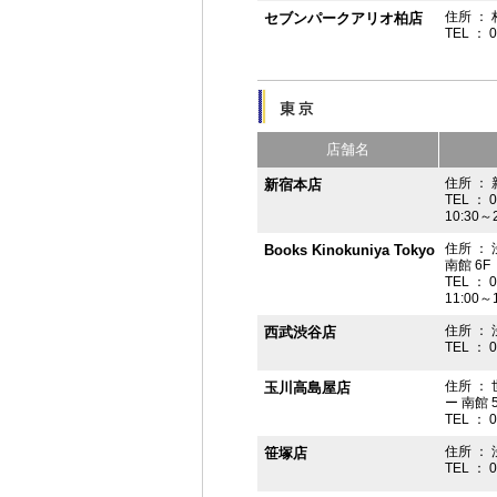
住所 ： 
セブンパークアリオ柏店
TEL ： 
店舗名
住所 ： 
新宿本店
TEL ： 
10:30～
住所 ：
Books Kinokuniya Tokyo
南館 6F
TEL ： 
11:00～
住所 ：
西武渋谷店
TEL ： 
住所 ：
玉川高島屋店
ー 南館 
TEL ： 
住所 ： 
笹塚店
TEL ： 