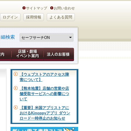
サイトマップ
お問い合わせ
ログイン
採用情報
よくある質問
詳細検索
【ウェブストアのアクセス障
害について】
【熊本地震】店舗の営業や店
舗受取サービスへの影響につ
いて
【重要】米国アプリストアに
おけるKinoppyアプリ ダウン
ロード一時停止のお知らせ