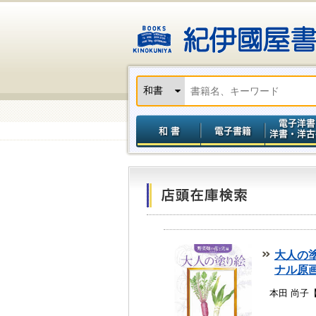
大人の
ナル原
本田 尚子