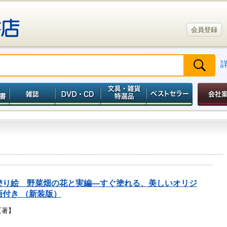
会員登録
塗り絵 野菜畑の花と実編―すぐ塗れる、美しいオリジ
画付き （新装版）
【著】