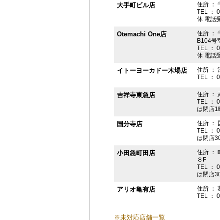
住所 ： 
大手町ビル店
TEL ： 
休 電話受付
住所 ： 
Otemachi One店
B104号
TEL ： 
休 電話受付
住所 ： 
イトーヨーカドー木場店
TEL ： 
住所 ：
吉祥寺東急店
TEL ： 
は閉店1
住所 ： 
国分寺店
TEL ： 
は閉店3
住所 ：
小田急町田店
８F
TEL ： 
は閉店3
住所 ： 
アリオ亀有店
TEL ： 
※未対応店舗一覧