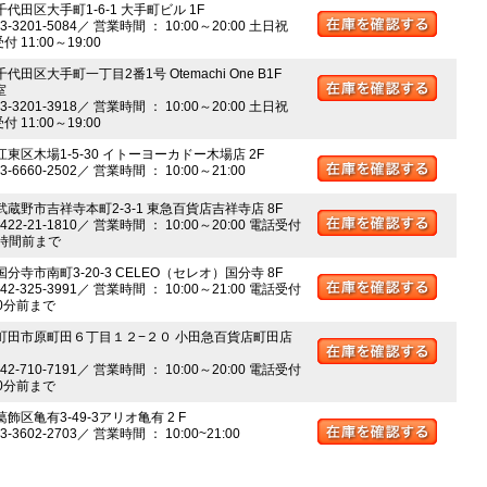
千代田区大手町1-6-1 大手町ビル 1F
03-3201-5084／ 営業時間 ： 10:00～20:00 土日祝
 11:00～19:00
千代田区大手町一丁目2番1号 Otemachi One B1F
室
03-3201-3918／ 営業時間 ： 10:00～20:00 土日祝
 11:00～19:00
江東区木場1-5-30 イトーヨーカドー木場店 2F
03-6660-2502／ 営業時間 ： 10:00～21:00
 武蔵野市吉祥寺本町2-3-1 東急百貨店吉祥寺店 8F
0422-21-1810／ 営業時間 ： 10:00～20:00 電話受付
時間前まで
国分寺市南町3-20-3 CELEO（セレオ）国分寺 8F
042-325-3991／ 営業時間 ： 10:00～21:00 電話受付
0分前まで
 町田市原町田６丁目１２−２０ 小田急百貨店町田店
042-710-7191／ 営業時間 ： 10:00～20:00 電話受付
0分前まで
葛飾区亀有3-49-3アリオ亀有 2 F
03-3602-2703／ 営業時間 ： 10:00~21:00