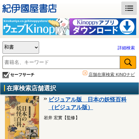
詳細検索
店舗在庫検索 KINOナビ
セーフサーチ
在庫検索店舗選択
ビジュアル版 日本の妖怪百科
（ビジュアル版）
岩井 宏實【監修】