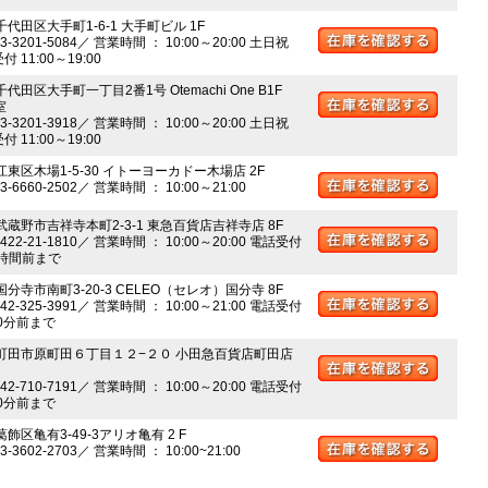
千代田区大手町1-6-1 大手町ビル 1F
03-3201-5084／ 営業時間 ： 10:00～20:00 土日祝
 11:00～19:00
千代田区大手町一丁目2番1号 Otemachi One B1F
室
03-3201-3918／ 営業時間 ： 10:00～20:00 土日祝
 11:00～19:00
江東区木場1-5-30 イトーヨーカドー木場店 2F
03-6660-2502／ 営業時間 ： 10:00～21:00
 武蔵野市吉祥寺本町2-3-1 東急百貨店吉祥寺店 8F
0422-21-1810／ 営業時間 ： 10:00～20:00 電話受付
時間前まで
国分寺市南町3-20-3 CELEO（セレオ）国分寺 8F
042-325-3991／ 営業時間 ： 10:00～21:00 電話受付
0分前まで
 町田市原町田６丁目１２−２０ 小田急百貨店町田店
042-710-7191／ 営業時間 ： 10:00～20:00 電話受付
0分前まで
葛飾区亀有3-49-3アリオ亀有 2 F
03-3602-2703／ 営業時間 ： 10:00~21:00