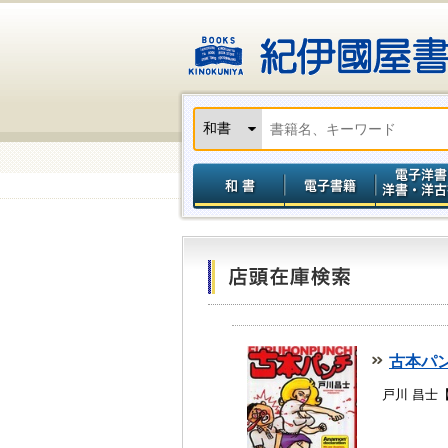
古本パ
戸川 昌士