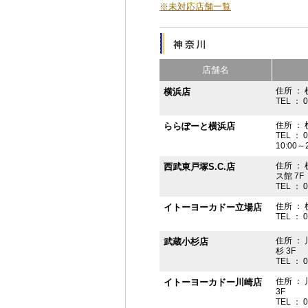
※未対応店舗一覧
店舗名
住所 ： 
横浜店
TEL ： 
住所 ：
ららぽーと横浜店
TEL ： 
10:00
住所 ： 
西武東戸塚S.C.店
ス館 7F
TEL ： 
住所 ：
イトーヨーカドー立場店
TEL ： 
住所 ：
武蔵小杉店
杉 3F
TEL ： 
住所 ：
イトーヨーカドー川崎店
3F
TEL ： 