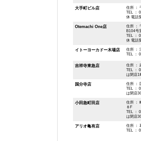
住所 ： 
大手町ビル店
TEL ： 
休 電話受付
住所 ： 
Otemachi One店
B104号
TEL ： 
休 電話受付
住所 ： 
イトーヨーカドー木場店
TEL ： 
住所 ：
吉祥寺東急店
TEL ： 
は閉店1
住所 ： 
国分寺店
TEL ： 
は閉店3
住所 ：
小田急町田店
８F
TEL ： 
は閉店3
住所 ： 
アリオ亀有店
TEL ： 