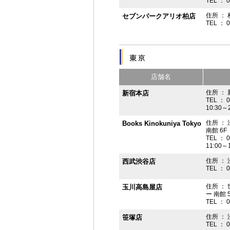
TEL ： 
住所 ： 
セブンパークアリオ柏店
TEL ： 
店舗名
住所 ： 
新宿本店
TEL ： 
10:30～
住所 ：
Books Kinokuniya Tokyo
南館 6F
TEL ： 
11:00～
住所 ：
西武渋谷店
TEL ： 
住所 ：
玉川高島屋店
ー 南館 
TEL ： 
住所 ： 
笹塚店
TEL ： 