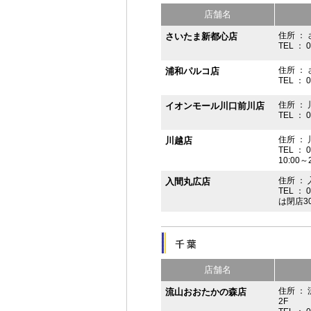
店舗名
住所 ： 
さいたま新都心店
TEL ： 
住所 ：
浦和パルコ店
TEL ： 
住所 ： 
イオンモール川口前川店
TEL ： 
住所 ： 
川越店
TEL ： 
10:00～
住所 ： 
入間丸広店
TEL ： 
は閉店3
店舗名
住所 ：
流山おおたかの森店
2F