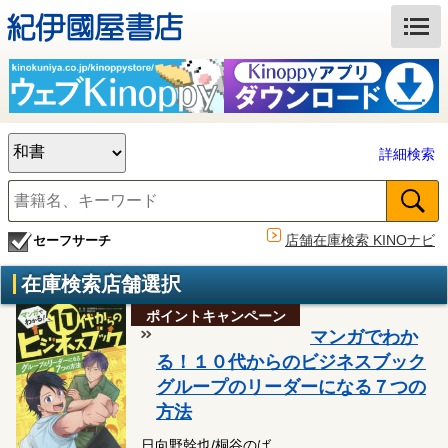
詳細検索
店舗在庫検索 KINOナビ
セーフサーチ
在庫検索店舗選択
ポイントキャンペーン
マンガでわか
る！１０代からのビジネスブック
グループのリーダーになる７つの
方法
日向野幹也/桐谷のば