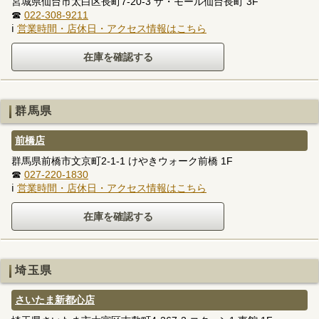
宮城県仙台市太白区長町7-20-3 ザ・モール仙台長町 3F
☎
022-308-9211
ℹ
営業時間・店休日・アクセス情報はこちら
群馬県
前橋店
群馬県前橋市文京町2-1-1 けやきウォーク前橋 1F
☎
027-220-1830
ℹ
営業時間・店休日・アクセス情報はこちら
埼玉県
さいたま新都心店