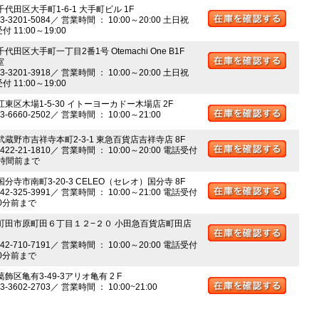
千代田区大手町1-6-1 大手町ビル 1F
03-3201-5084／ 営業時間 ： 10:00～20:00 土日祝
 11:00～19:00
千代田区大手町一丁目2番1号 Otemachi One B1F
室
03-3201-3918／ 営業時間 ： 10:00～20:00 土日祝
 11:00～19:00
江東区木場1-5-30 イトーヨーカドー木場店 2F
03-6660-2502／ 営業時間 ： 10:00～21:00
 武蔵野市吉祥寺本町2-3-1 東急百貨店吉祥寺店 8F
0422-21-1810／ 営業時間 ： 10:00～20:00 電話受付
時間前まで
国分寺市南町3-20-3 CELEO（セレオ）国分寺 8F
042-325-3991／ 営業時間 ： 10:00～21:00 電話受付
0分前まで
 町田市原町田６丁目１２−２０ 小田急百貨店町田店
042-710-7191／ 営業時間 ： 10:00～20:00 電話受付
0分前まで
葛飾区亀有3-49-3アリオ亀有 2 F
03-3602-2703／ 営業時間 ： 10:00~21:00