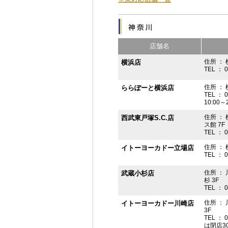
店舗名
住所 ： 
横浜店
TEL ： 
住所 ：
ららぽーと横浜店
TEL ： 
10:00
住所 ： 
西武東戸塚S.C.店
ス館 7F
TEL ： 
住所 ：
イトーヨーカドー立場店
TEL ： 
住所 ：
武蔵小杉店
杉 3F
TEL ： 
住所 ：
イトーヨーカドー川崎店
3F
TEL ： 
は閉店3