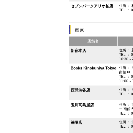
住所 ： 
セブンパークアリオ柏店
TEL ： 
店舗名
住所 ： 
新宿本店
TEL ： 
10:30～
住所 ：
Books Kinokuniya Tokyo
南館 6F
TEL ： 
11:00～
住所 ：
西武渋谷店
TEL ： 
住所 ：
玉川高島屋店
ー 南館 
TEL ： 
住所 ： 
笹塚店
TEL ： 