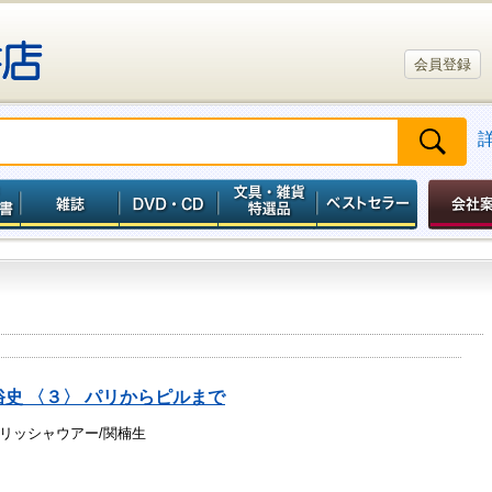
会員登録
史 〈３〉 パリからピルまで
リッシャウアー/関楠生