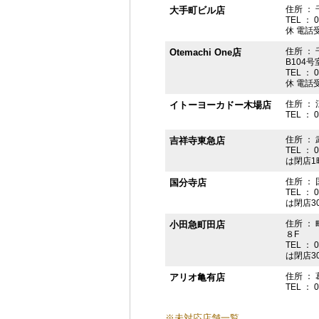
住所 ： 
大手町ビル店
TEL ： 
休 電話受付
住所 ： 
Otemachi One店
B104号
TEL ： 
休 電話受付
住所 ： 
イトーヨーカドー木場店
TEL ： 
住所 ：
吉祥寺東急店
TEL ： 
は閉店1
住所 ： 
国分寺店
TEL ： 
は閉店3
住所 ：
小田急町田店
８F
TEL ： 
は閉店3
住所 ： 
アリオ亀有店
TEL ： 
※未対応店舗一覧