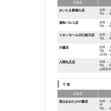
店舗名
住所 ： 
さいたま新都心店
TEL ： 
住所 ：
浦和パルコ店
TEL ： 
住所 ： 
イオンモール川口前川店
TEL ： 
住所 ： 
川越店
TEL ： 
10:00～
住所 ： 
入間丸広店
TEL ： 
は閉店3
店舗名
住所 ：
流山おおたかの森店
2F
TEL ： 