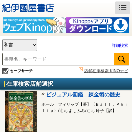
詳細検索
店舗在庫検索 KINOナビ
セーフサーチ
在庫検索店舗選択
ビジュアル図鑑 錬金術の歴史
ボール，フィリップ【著】〈Ｂａｌｌ，Ｐｈｉ
ｌｉｐ〉/辻元 よしふみ/辻元 玲子【訳】