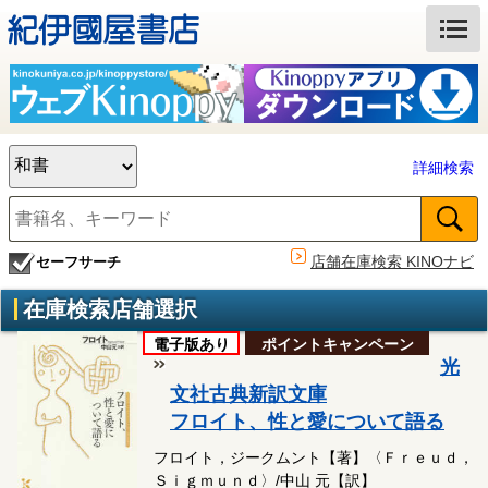
詳細検索
店舗在庫検索 KINOナビ
セーフサーチ
在庫検索店舗選択
電子版あり
ポイントキャンペーン
光
文社古典新訳文庫
フロイト、性と愛について語る
フロイト，ジークムント【著】〈Ｆｒｅｕｄ，
Ｓｉｇｍｕｎｄ〉/中山 元【訳】