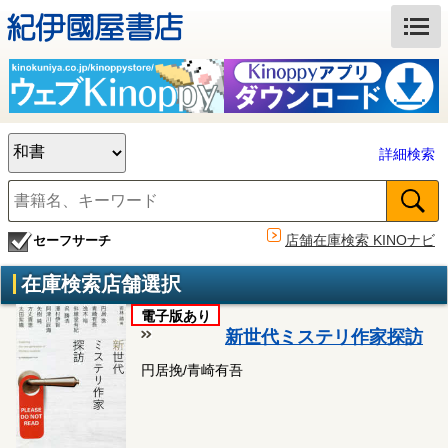
詳細検索
店舗在庫検索 KINOナビ
セーフサーチ
在庫検索店舗選択
電子版あり
新世代ミステリ作家探訪
円居挽/青崎有吾