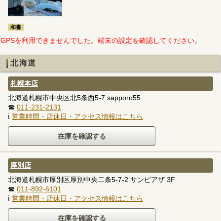
和書
GPSを利用できませんでした。端末の設定を確認してください。
北海道
札幌本店
北海道札幌市中央区北5条西5-7 sapporo55
☎
011-231-2131
ℹ
営業時間・店休日・アクセス情報はこちら
厚別店
北海道札幌市厚別区厚別中央二条5-7-2 サンピアザ 3F
☎
011-892-6101
ℹ
営業時間・店休日・アクセス情報はこちら