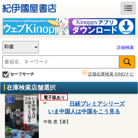
詳細検索
店舗在庫検索 KINOナビ
セーフサーチ
在庫検索店舗選択
電子版あり
日経プレミアシリーズ
いま中国人は中国をこう見る
中島 恵【著】