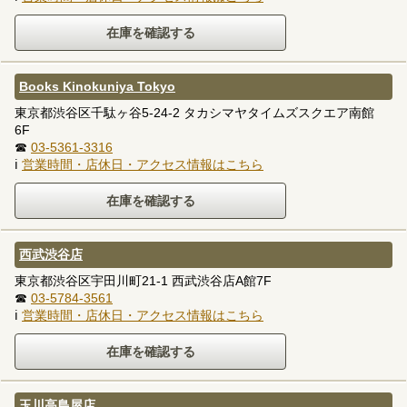
Books Kinokuniya Tokyo
東京都渋谷区千駄ヶ谷5-24-2 タカシマヤタイムズスクエア南館
6F
☎
03-5361-3316
ℹ
営業時間・店休日・アクセス情報はこちら
西武渋谷店
東京都渋谷区宇田川町21-1 西武渋谷店A館7F
☎
03-5784-3561
ℹ
営業時間・店休日・アクセス情報はこちら
玉川高島屋店