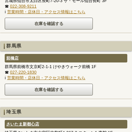
宮城県仙台市太白区長町7-20-3 ザ・モール仙台長町 3F
☎
022-308-9211
ℹ
営業時間・店休日・アクセス情報はこちら
群馬県
前橋店
群馬県前橋市文京町2-1-1 けやきウォーク前橋 1F
☎
027-220-1830
ℹ
営業時間・店休日・アクセス情報はこちら
埼玉県
さいたま新都心店