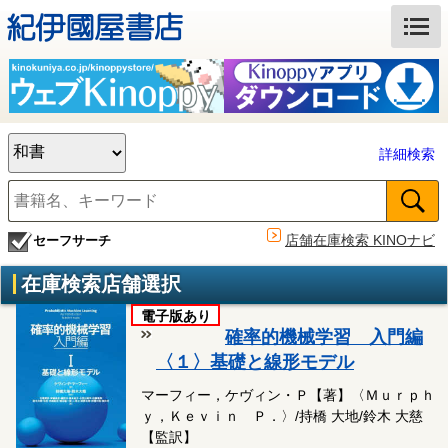
詳細検索
店舗在庫検索 KINOナビ
セーフサーチ
在庫検索店舗選択
電子版あり
確率的機械学習 入門編
〈１〉基礎と線形モデル
マーフィー，ケヴィン・Ｐ【著】〈Ｍｕｒｐｈ
ｙ，Ｋｅｖｉｎ Ｐ．〉/持橋 大地/鈴木 大慈
【監訳】