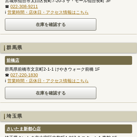
宮城県仙台市太白区長町7-20-3 ザ・モール仙台長町 3F
☎
022-308-9211
ℹ
営業時間・店休日・アクセス情報はこちら
群馬県
前橋店
群馬県前橋市文京町2-1-1 けやきウォーク前橋 1F
☎
027-220-1830
ℹ
営業時間・店休日・アクセス情報はこちら
埼玉県
さいたま新都心店