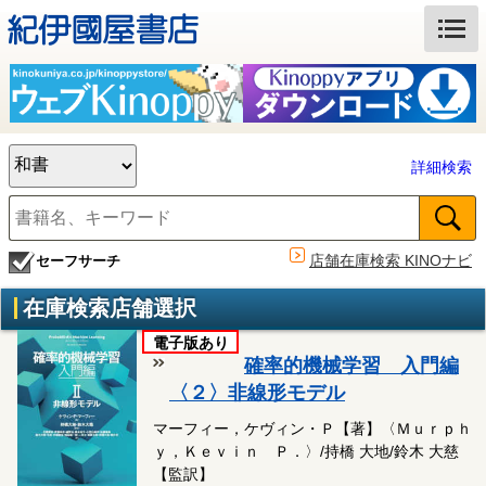
詳細検索
店舗在庫検索 KINOナビ
セーフサーチ
在庫検索店舗選択
電子版あり
確率的機械学習 入門編
〈２〉非線形モデル
マーフィー，ケヴィン・Ｐ【著】〈Ｍｕｒｐｈ
ｙ，Ｋｅｖｉｎ Ｐ．〉/持橋 大地/鈴木 大慈
【監訳】