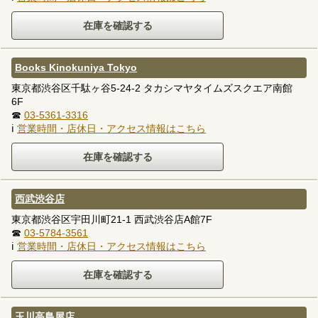
Books Kinokuniya Tokyo
東京都渋谷区千駄ヶ谷5-24-2 タカシマヤタイムズスクエア南館
6F
☎
03-5361-3316
ℹ
営業時間・店休日・アクセス情報はこちら
西武渋谷店
東京都渋谷区宇田川町21-1 西武渋谷店A館7F
☎
03-5784-3561
ℹ
営業時間・店休日・アクセス情報はこちら
玉川高島屋店