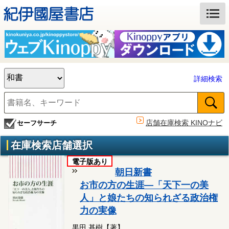
詳細検索
店舗在庫検索 KINOナビ
セーフサーチ
在庫検索店舗選択
電子版あり
朝日新書
お市の方の生涯―「天下一の美
人」と娘たちの知られざる政治権
力の実像
黒田 基樹【著】