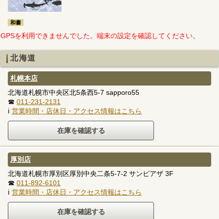
和書
GPSを利用できませんでした。端末の設定を確認してください。
北海道
札幌本店
北海道札幌市中央区北5条西5-7 sapporo55
☎
011-231-2131
ℹ
営業時間・店休日・アクセス情報はこちら
厚別店
北海道札幌市厚別区厚別中央二条5-7-2 サンピアザ 3F
☎
011-892-6101
ℹ
営業時間・店休日・アクセス情報はこちら