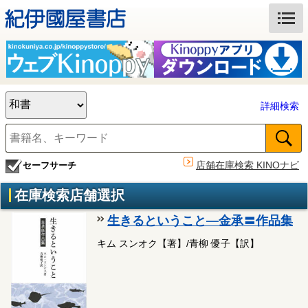
詳細検索
店舗在庫検索 KINOナビ
セーフサーチ
在庫検索店舗選択
生きるということ―金承〓作品集
キム スンオク【著】/青柳 優子【訳】