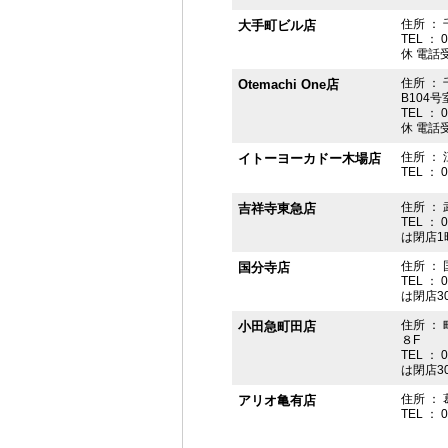
住所 ： 
大手町ビル店
TEL ： 
休 電話受付
住所 ： 
Otemachi One店
B104号
TEL ： 
休 電話受付
住所 ： 
イトーヨーカドー木場店
TEL ： 
住所 ：
吉祥寺東急店
TEL ： 
は閉店1
住所 ： 
国分寺店
TEL ： 
は閉店3
住所 ：
小田急町田店
８F
TEL ： 
は閉店3
住所 ： 
アリオ亀有店
TEL ： 