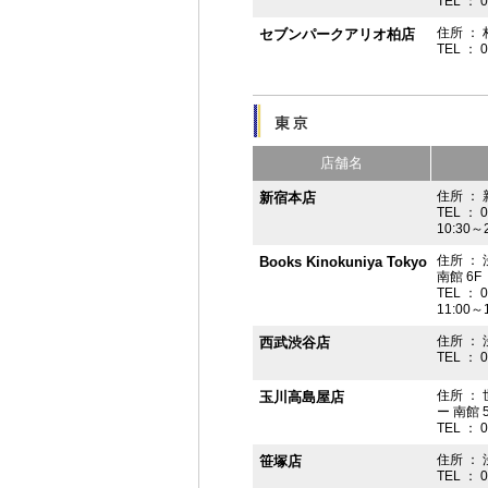
TEL ： 
住所 ： 
セブンパークアリオ柏店
TEL ： 
店舗名
住所 ： 
新宿本店
TEL ： 
10:30～
住所 ：
Books Kinokuniya Tokyo
南館 6F
TEL ： 
11:00～
住所 ：
西武渋谷店
TEL ： 
住所 ：
玉川高島屋店
ー 南館 
TEL ： 
住所 ： 
笹塚店
TEL ： 