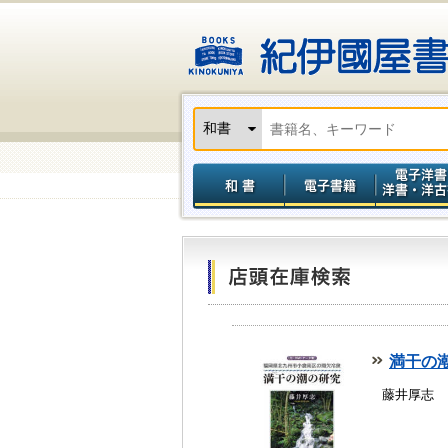
満干の潮
藤井厚志