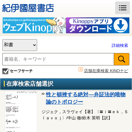
詳細検索
店舗在庫検索 KINOナビ
セーフサーチ
在庫検索店舗選択
性と頓挫する絶対―弁証法的唯物
論のトポロジー
ジジェク，スラヴォイ【著】〈〓ｉ〓ｅｋ，Ｓ
ｌａｖｏｊ〉/中山 徹/鈴木 英明【訳】